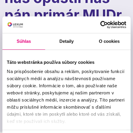
pán primár MUDr.
Ján Sokolík
Súhlas
Detaily
O cookies
Hoci odišiel, navždy zostane v našich
srdciach a srdciach pacientov pre svoju
Táto webstránka používa súbory cookies
veľkú láskavosť, profesionalitu a ľudskosť.
Na prispôsobenie obsahu a reklám, poskytovanie funkcií
Pán primár, ďakujeme Vám za všetko, čo
sociálnych médií a analýzu návštevnosti používame
ste pre nás a pre pacientov urobili. Budeme
súbory cookie. Informácie o tom, ako používate naše
na Vás s láskou a úctou spomínať. Nikdy
webové stránky, poskytujeme aj našim partnerom v
nezabudneme!
oblasti sociálnych médií, inzercie a analýzy. Títo partneri
môžu príslušné informácie skombinovať s ďalšími
20. decembra 2023
údajmi, ktoré ste im poskytli alebo ktoré od vás získali,
keď ste používali ich služby.