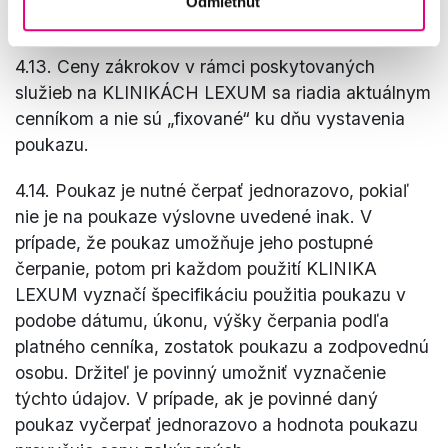
Odmietnuť
KLINIKY LEXUM a/alebo na
lexum.sk
.
4.13. Ceny zákrokov v rámci poskytovaných
služieb na KLINIKÁCH LEXUM sa riadia aktuálnym
cenníkom a nie sú „fixované“ ku dňu vystavenia
poukazu.
4.14. Poukaz je nutné čerpať jednorazovo, pokiaľ
nie je na poukaze výslovne uvedené inak. V
prípade, že poukaz umožňuje jeho postupné
čerpanie, potom pri každom použití KLINIKA
LEXUM vyznačí špecifikáciu použitia poukazu v
podobe dátumu, úkonu, výšky čerpania podľa
platného cenníka, zostatok poukazu a zodpovednú
osobu. Držiteľ je povinný umožniť vyznačenie
týchto údajov. V prípade, ak je povinné daný
poukaz vyčerpať jednorazovo a hodnota poukazu