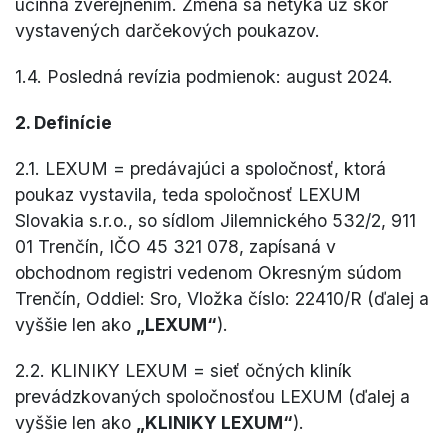
účinná zverejnením. Zmena sa netýka už skôr
vystavených darčekových poukazov.
1.4. Posledná revízia podmienok: august 2024.
2. Definície
2.1. LEXUM = predávajúci a spoločnosť, ktorá
poukaz vystavila, teda spoločnosť LEXUM
Slovakia s.r.o., so sídlom Jilemnického 532/2, 911
01 Trenčín, IČO 45 321 078, zapísaná v
obchodnom registri vedenom Okresným súdom
Trenčín, Oddiel: Sro, Vložka číslo: 22410/R (ďalej a
vyššie len ako
„LEXUM“
).
2.2. KLINIKY LEXUM = sieť očných kliník
prevádzkovaných spoločnosťou LEXUM (ďalej a
vyššie len ako
„KLINIKY LEXUM“
).