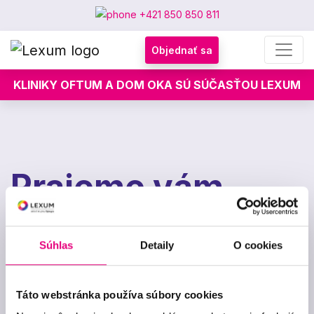
+421 850 850 811
Objednať sa
KLINIKY OFTUM A DOM OKA SÚ SÚČASŤOU LEXUM
Prajeme vám
krásny prvý Máj
Súhlas
Detaily
O cookies
1. mája 2024
Táto webstránka používa súbory cookies