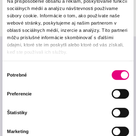
Na prispôsobenie obsahu a reklám, poskytovanie funkcií
sociálnych médií a analýzu návštevnosti používame
súbory cookie. Informácie o tom, ako používate naše
webové stránky, poskytujeme aj našim partnerom v
oblasti sociálnych médií, inzercie a analýzy. Títo partneri
môžu príslušné informácie skombinovať s ďalšími
údajmi, ktoré ste im poskytli alebo ktoré od vás získali,
keď ste používali ich služby.
Mapa stránok
Výber
Cenník
Aktuality
Potrebné
súhlasu
Referencie
Kariéra
O nás
Darčekový poukaz na
Preferencie
Kontakt
kliniky
GDPR
Darčekový poukaz do
optík
Štatistiky
Zásady použitia cookies
Zmena nastavenia
Marketing