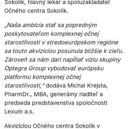
Sokolík, hlavný lekár a spoluzakladateľ
Očného centra Sokolík.
„Naša ambícia stať sa popredným
poskytovateľom komplexnej očnej
starostlivosti v stredoeurópskom regióne
sa touto akvizíciou posunula bližšie k cieľu.
Zároveň sa nám darí napĺňať víziu skupiny
Optegra Group vybudovať európsku
platformu komplexnej očnej
starostlivosti,“
dodáva Michal Krejsta,
PharmDr., MBA, generálny riaditeľ a
predseda predstavenstva spoločnosti
Lexum a.s.
Akvizíciou Očného centra Sokolík v