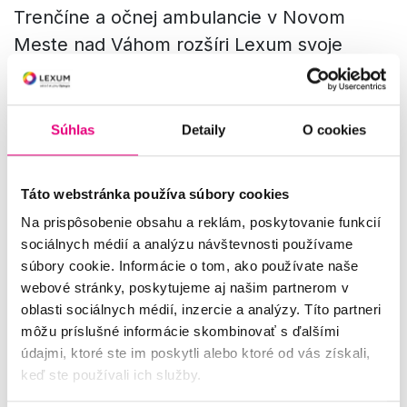
Trenčíne a očnej ambulancie v Novom
Meste nad Váhom rozšíri Lexum svoje
existujúce portfólio na 8 kliník a 22
ambulancií v Českej a Slovenskej
republike.
„Dostupnosť komplexnej
Súhlas
Detaily
O cookies
oftalmologickej starostlivosti sa tak
dostane na nadnárodnú úroveň a
Táto webstránka používa súbory cookies
pacientom ponúkneme plne integrovaný,
Na prispôsobenie obsahu a reklám, poskytovanie funkcií
unikátny model s troma kľúčovými piliermi
sociálnych médií a analýzu návštevnosti používame
– dostupnosť, kvalita a komplexnosť
súbory cookie. Informácie o tom, ako používate naše
poskytovanej starostlivosti,“
hovorí
webové stránky, poskytujeme aj našim partnerom v
oblasti sociálnych médií, inzercie a analýzy. Títo partneri
PharmDr. Michal Krejsta, MBA, generálny
môžu príslušné informácie skombinovať s ďalšími
riaditeľ a predseda predstavenstva
údajmi, ktoré ste im poskytli alebo ktoré od vás získali,
spoločnosti Lexum a.s. Jedinečná
keď ste používali ich služby.
platforma, rokmi osvedčená v rámci