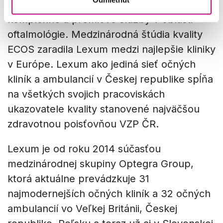
zákrokov a takmer 30 rokov poskytuje
komplexné a prémiové služby v oblasti
oftalmológie. Medzinárodná štúdia kvality
ECOS zaradila Lexum medzi najlepšie kliniky
v Európe. Lexum ako jediná sieť očných
kliník a ambulancií v Českej republike spĺňa
na všetkých svojich pracoviskách
ukazovatele kvality stanovené najväčšou
zdravotnou poisťovňou VZP ČR.
Lexum je od roku 2014 súčasťou
medzinárodnej skupiny Optegra Group,
ktorá aktuálne prevádzkuje 31
najmodernejších očných kliník a 32 očných
ambulancií vo Veľkej Británii, Českej