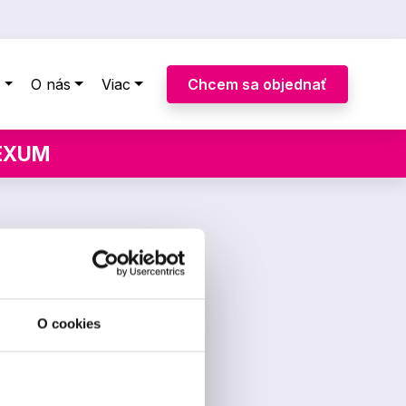
y
O nás
Viac
Chcem sa objednať
LEXUM
O cookies
ravotné poisťovne