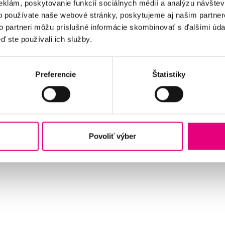
eklám, poskytovanie funkcií sociálnych médií a analýzu návšte
o používate naše webové stránky, poskytujeme aj našim partner
to partneri môžu príslušné informácie skombinovať s ďalšími údaj
kliniky
ď ste používali ich služby.
 optík
es
okies
Preferencie
Štatistiky
Povoliť výber