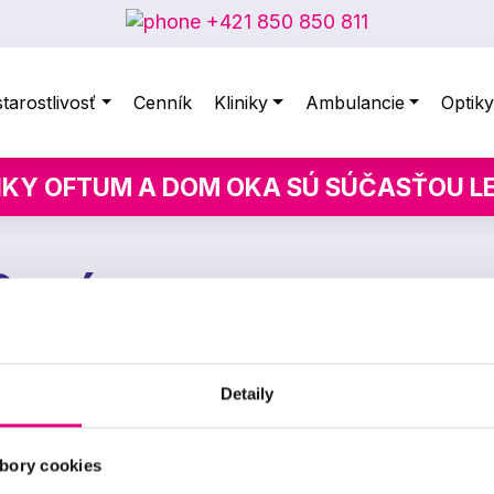
+421 850 850 811
tarostlivosť
Cenník
Kliniky
Ambulancie
Optik
IKY OFTUM A DOM OKA SÚ SÚČASŤOU 
Sosín
Detaily
Sociálne siete
Zmluvné zd
bory cookies