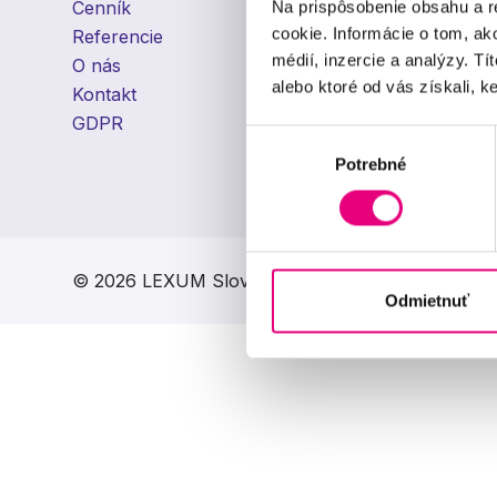
Cenník
Aktuality
Na prispôsobenie obsahu a r
cookie. Informácie o tom, ak
Referencie
Kariéra
médií, inzercie a analýzy. Tí
O nás
Darčekový poukaz na 
alebo ktoré od vás získali, ke
Kontakt
Darčekový poukaz do
GDPR
Zásady použitia cooki
Výber
Zmena nastavenia co
Potrebné
súhlasu
© 2026 LEXUM Slovakia s.r.o.
Odmietnuť