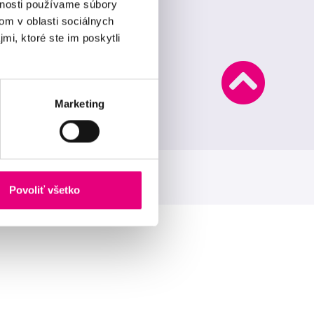
vnosti používame súbory
om v oblasti sociálnych
mi, ktoré ste im poskytli
Marketing
Povoliť všetko