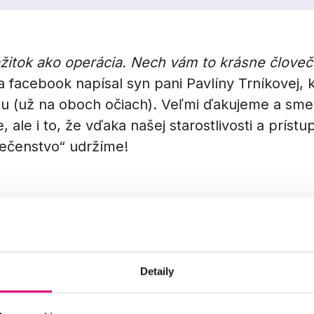
ážitok ako operácia. Nech vám to krásne člove
facebook napísal syn pani Pavlíny Trníkovej, k
lu (už na oboch očiach). Veľmi ďakujeme a sme
 ale i to, že vďaka našej starostlivosti a prístup
večenstvo“ udržíme!
 Pavlína Trníková na operácii so šedým zákal
ala dosť ťažko, že či má taký zákrok vôbec pods
Detaily
 ako to dopadne a s akými pocitmi sa vráti. Úža
ríchode domov hrdo vyhlásila, že to bol pre ň