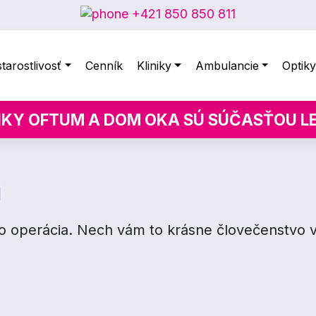
+421 850 850 811
tarostlivosť
Cenník
Kliniky
Ambulancie
Optik
IKY OFTUM A DOM OKA SÚ SÚČASŤOU 
á
ako operácia. Nech vám to krásne človečenstvo