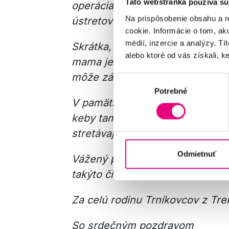
Táto webstránka používa sú
operácia. Veľmi vysoko ohodnoti
Na prispôsobenie obsahu a r
ústretovosť a láskavosť všetkých
cookie. Informácie o tom, ak
médií, inzercie a analýzy. Tí
Skrátka, vypočuli sme si samé su
alebo ktoré od vás získali, ke
mama je človek, ktorý sa nikdy n
môže závidieť aj 20ročný človek
Výber
Potrebné
súhlasu
V pamäti mi asi zostane táto jej
keby tam boli zamračení a odmer
stretávajú… „
Odmietnuť
Vážený pán primár. Vo vašej prá
takýto čistý a ľudský. Skrátka, 
Za celú rodinu Trníkovcov z Tr
So srdečným pozdravom