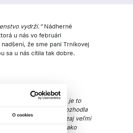
čenstvo vydrží.“
Nádherné
torá u nás vo februári
 nadšení, že sme pani Trníkovej
u sa u nás cítila tak dobre.
om… Úprimne povedané, je to
túpiť. Nakoniec sa ale rozhodla
O cookies
sné je, že sme boli naozaj veľmi
u skôr kultúrny zážitok ako