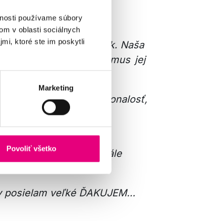
osť, ale aj nesmiernu
vnosti používame súbory
om v oblasti sociálnych
mi, ktoré ste im poskytli
ej dopriali takýto zážitok. Naša
tné a jej životný optimizmus jej
Marketing
technika a všetka tá dokonalosť,
dravotníctve väčšinou
Povoliť všetko
stup k pacientom bol stále
cky posielam veľké ĎAKUJEM…