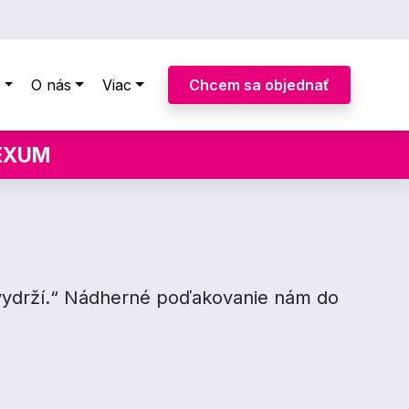
y
O nás
Viac
Chcem sa objednať
LEXUM
 vydrží.“ Nádherné poďakovanie nám do