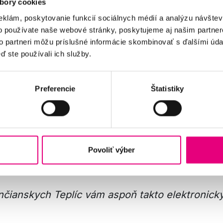
bory cookies
la nielen krásne prostredie, technickú vybaven
eklám, poskytovanie funkcií sociálnych médií a analýzu návšte
 ľudí, s ktorými na klinike prišla do kontaktu.
o používate naše webové stránky, poskytujeme aj našim partner
to partneri môžu príslušné informácie skombinovať s ďalšími údaj
perlatívy a naozaj sme boli veľmi radi, že ste j
ď ste používali ich služby.
esťažuje, lekára navštívi iba ak je to naozaj nu
.
Preferencie
Štatistiky
 veta: „Nanič by boli krásne priestory, výborná 
aní ľudia, s akými sa dnes pacienti v našom z
Povoliť výber
ci vám držíme palce, prajeme vám, aby váš prí
nech vám to krásne človečenstvo vydrží.
enčianskych Teplíc vám aspoň takto elektroni