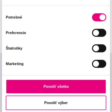
slová a sladkú pozornosť!
Výber
Potrebné
súhlasu
Preferencie
Štatistiky
Marketing
Mapa stránok
Cenník
Aktuality
Povoliť všetko
Referencie
Kariéra
O nás
Darčekový poukaz na
Kontakt
kliniky
Povoliť výber
GDPR
Darčekový poukaz do