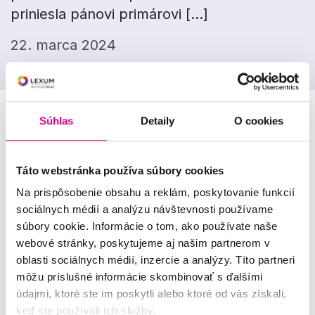
priniesla pánovi primárovi […]
22. marca 2024
Súhlas
Detaily
O cookies
Už druhý deň vidím bez okuliarov jasnejšie,
ostrejšie a farebnejšie.“
Krásne i sladké
Táto webstránka používa súbory cookies
poďakovanie za operáciu sivého zákalu
Na prispôsobenie obsahu a reklám, poskytovanie funkcií
priniesla pánovi primárovi Sokolíkovi a
sociálnych médií a analýzu návštevnosti používame
svojej ošetrujúcej lekárke MUDr. Denise
súbory cookie. Informácie o tom, ako používate naše
webové stránky, poskytujeme aj našim partnerom v
Eliášovej naša pacientka pani Jarmila
oblasti sociálnych médií, inzercie a analýzy. Títo partneri
Ondrejková, ktorá je s výsledkom operácie
môžu príslušné informácie skombinovať s ďalšími
veľmi spokojná. Pán primár spoločne s pani
údajmi, ktoré ste im poskytli alebo ktoré od vás získali,
doktorkou Eliášovou veľmi ďakujú za krásne
keď ste používali ich služby.