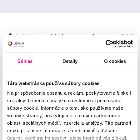
„Ďakujem veľmi krásne za ochotu a ľudský
prístup za všetkých tých 10 rokov!“
Dnes
bol u nás na vyšetrení Dávid Kvasnica. Z
Súhlas
Detaily
O cookies
malého 11 ročného chlapca, ktorý k nám
pred desiatimi rokmi začal chodiť, nám
vyrástol riadny chlap. S našou vedúcou
Táto webstránka používa súbory cookies
sestrou Líviou si na všetky tie roky
Na prispôsobenie obsahu a reklám, poskytovanie funkcií
sociálnych médií a analýzu návštevnosti používame
spoločne zaspomínali a odfotili sa na
súbory cookie. Informácie o tom, ako používate naše
pamiatku i spolu s pani doktorkou Karin
webové stránky, poskytujeme aj našim partnerom v
Korytkovou, ktorá dnešné vyšetrenie
oblasti sociálnych médií, inzercie a analýzy. Títo partneri
vykonávala. Na náš facebook nám potom
môžu príslušné informácie skombinovať s ďalšími
údajmi, ktoré ste im poskytli alebo ktoré od vás získali,
ešte napísal:
„Ďakujem veľmi krásne za