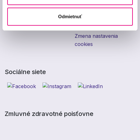
Kontakt
kliniky
GDPR
Darčekový poukaz do
Odmietnuť
optík
Zásady použitia cookies
Zmena nastavenia
cookies
Sociálne siete
Zmluvné zdravotné poisťovne