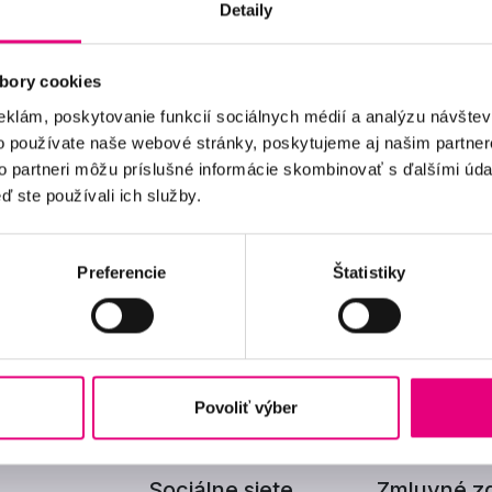
Detaily
MUDr. Patrícia Gregušová s vyznamenaním ukončila
bory cookies
Bratislave, odbor všeobecné lekárstvo. V súčasnos
eklám, poskytovanie funkcií sociálnych médií a analýzu návšte
odbore oftalmológia na SZU v Bratislave.
o používate naše webové stránky, poskytujeme aj našim partner
to partneri môžu príslušné informácie skombinovať s ďalšími údaj
Od septembra 2022 pracovala v Očnom centre Soko
ď ste používali ich služby.
tímu očnej kliniky Lexum v Trenčíne.
Venuje sa komplexnej očnej ambulantnej starostlivo
Preferencie
Štatistiky
Vo voľnom čase sa rada venuje športu, cestovaniu a
Povoliť výber
Sociálne siete
Zmluvné zd