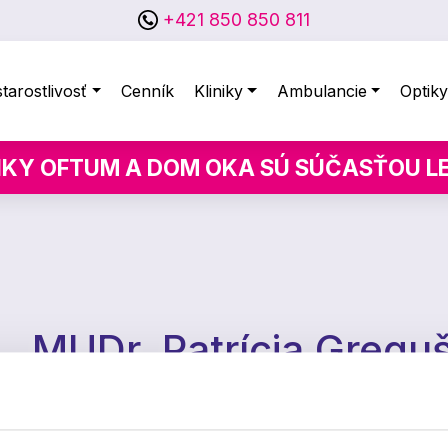
+421 850 850 811
tarostlivosť
Cenník
Kliniky
Ambulancie
Optik
IKY OFTUM A DOM OKA SÚ SÚČASŤOU 
MUDr. Patrícia Gregu
lekárka