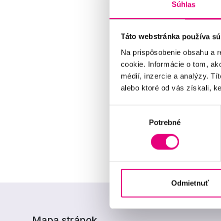
Súhlas
Táto webstránka používa sú
Na prispôsobenie obsahu a r
cookie. Informácie o tom, ak
médií, inzercie a analýzy. Tí
alebo ktoré od vás získali, ke
Výber
Potrebné
súhlasu
Odmietnuť
Mapa stránok