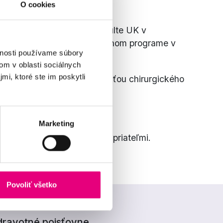
O cookies
 štúdium na lekárskej fakulte UK v
ti je zaradená v špecializačnom programe v
vnosti používame súbory
om v oblasti sociálnych
mi, ktoré ste im poskytli
lík. Od roku 2023 je súčasťou chirurgického
sti o pacientov.
Marketing
 rada trávi čas s rodinou a priateľmi.
Povoliť všetko
ravotné poisťovne