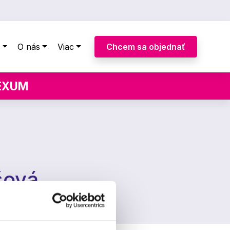
y
O nás
Viac
Chcem sa objednať
LEXUM
šová